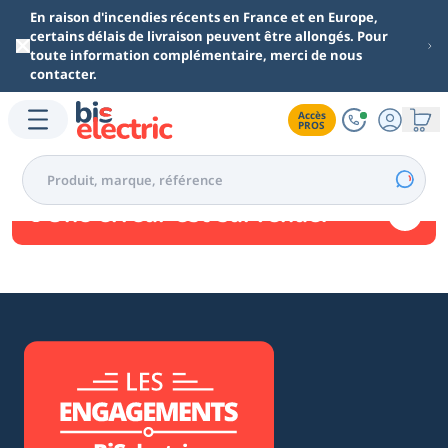
Aller au contenu principal
En raison d'incendies récents en France et en Europe,
certains délais de livraison peuvent être allongés. Pour
toute information complémentaire, merci de nous
contacter.
Accès

PROS
Une erreur est survenue.