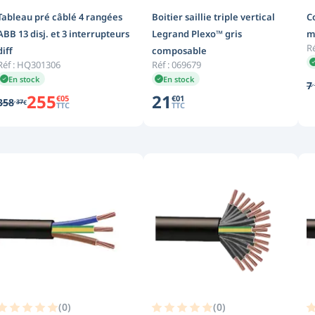
Tableau pré câblé 4 rangées
Boitier saillie triple vertical
C
ABB 13 disj. et 3 interrupteurs
Legrand Plexo™ gris
m
Ré
diff
composable
Réf :
HQ301306
Réf :
069679
En stock
En stock
,
7
255
21
€
05
€
01
,
358
37
€
TTC
TTC
(
0
)
(
0
)