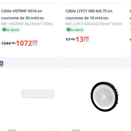
Câble H07RNF 5G16 en
Câble LIYCY 500 4x0.75 en
couronne de 50 mètres
couronne de 10 mètres
Réf :
H07RNF-5G16mm² (50m)
Réf :
LIYCY-500-4x0.75mm² (10m)
En stock
En stock
13
€
06
,
17
09
€
1072
TTC
€
50
,
1344
38
€
TTC
e