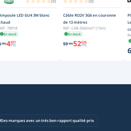
(
0
)
(
0
)
Ampoule LED GU4 3W blanc
Câble RO2V 3G6 en couronne
P
chaud
de 13 mètres
L
Réf :
78918
Réf :
CAB-3G6mm² (13m)
c
En stock
En stock
Ré
4
52
€
51
€
26
,
,
6
59
02
33
€
€
TTC
TTC
Des marques avec un très bon rapport qualité prix