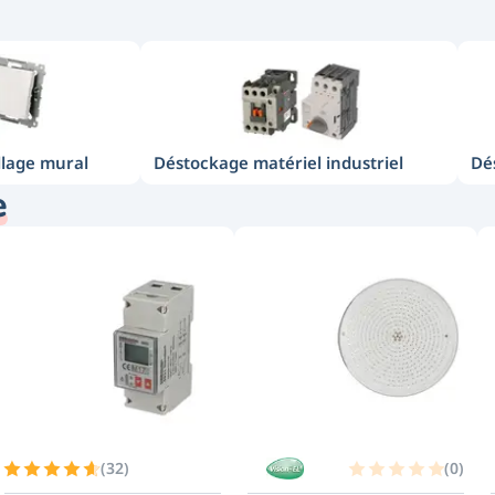
llage mural
Déstockage matériel industriel
Dé
e
(
32
)
(
0
)