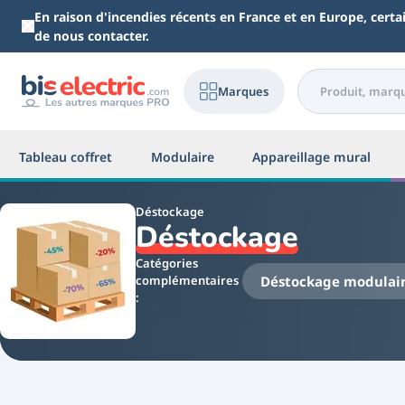
Aller au contenu principal
En raison d'incendies récents en France et en Europe, cert
de nous contacter.
Marques
Tableau coffret
Modulaire
Appareillage mural
Déstockage
Déstockage
Catégories
Déstockage modulai
complémentaires
: