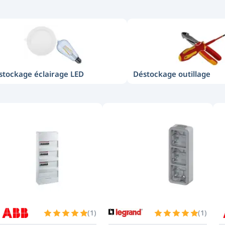
stockage éclairage LED
Déstockage outillage
(
1
)
(
1
)