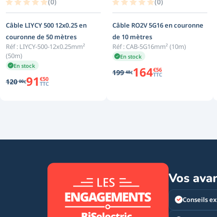
(
0
)
(
0
)
Câble LIYCY 500 12x0.25 en
Câble RO2V 5G16 en couronne
couronne de 50 mètres
de 10 mètres
Réf :
LIYCY-500-12x0.25mm²
Réf :
CAB-5G16mm² (10m)
(50m)
En stock
En stock
164
€
56
,
199
48
€
TTC
91
€
50
,
120
00
€
TTC
Vos ava
Conseils ex