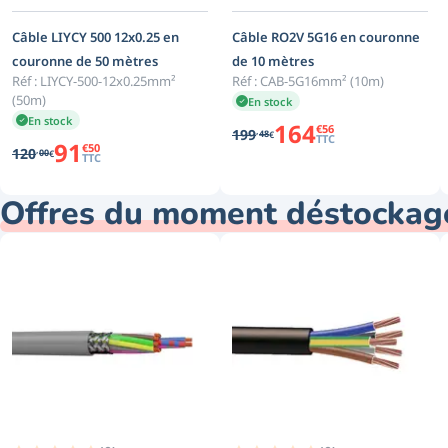
Câble LIYCY 500 12x0.25 en
Câble RO2V 5G16 en couronne
couronne de 50 mètres
de 10 mètres
Réf :
LIYCY-500-12x0.25mm²
Réf :
CAB-5G16mm² (10m)
(50m)
En stock
En stock
164
€
56
,
199
48
€
TTC
91
€
50
,
120
00
€
TTC
Offres du moment déstockag