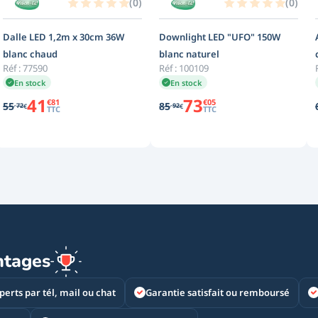
(
0
)
(
0
)
Dalle LED 1,2m x 30cm 36W
Downlight LED "UFO" 150W
blanc chaud
blanc naturel
Réf :
77590
Réf :
100109
En stock
En stock
41
73
€
81
€
05
,
,
55
85
72
92
€
€
TTC
TTC
ntages
perts par tél, mail ou chat
Garantie satisfait ou remboursé