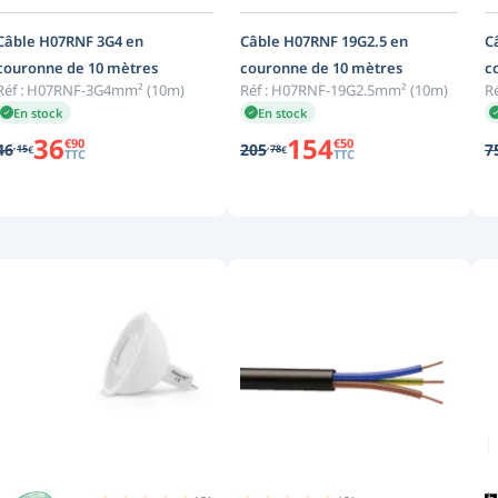
Câble H07RNF 3G4 en
Câble H07RNF 19G2.5 en
C
couronne de 10 mètres
couronne de 10 mètres
c
Réf :
H07RNF-3G4mm² (10m)
Réf :
H07RNF-19G2.5mm² (10m)
Ré
En stock
En stock
36
154
€
90
€
50
,
,
46
205
7
15
78
€
€
TTC
TTC