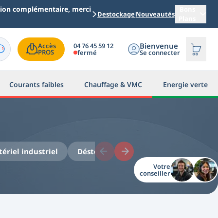
ation complémentaire, merci
Bons
Destockage
Nouveautés
Plans
Bienvenue
04 76 45 59 12
Accès

PROS
fermé
Se connecter
Courants faibles
Chauffage & VMC
Energie verte
ériel industriel
Déstockage éclairage LED
Déstoc
Votre
conseiller