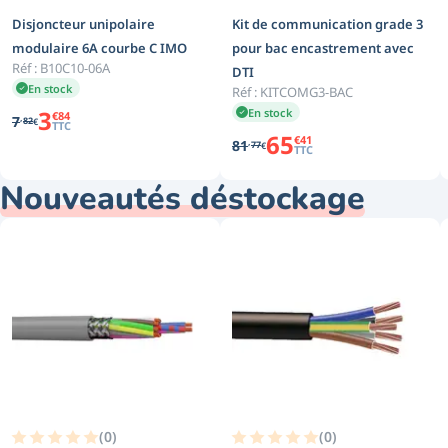
Disjoncteur unipolaire
Kit de communication grade 3
modulaire 6A courbe C IMO
pour bac encastrement avec
Réf :
B10C10-06A
DTI
En stock
Réf :
KITCOMG3-BAC
3
En stock
€
84
,
7
82
€
TTC
65
€
41
,
81
77
€
TTC
Nouveautés déstockage
(
0
)
(
0
)