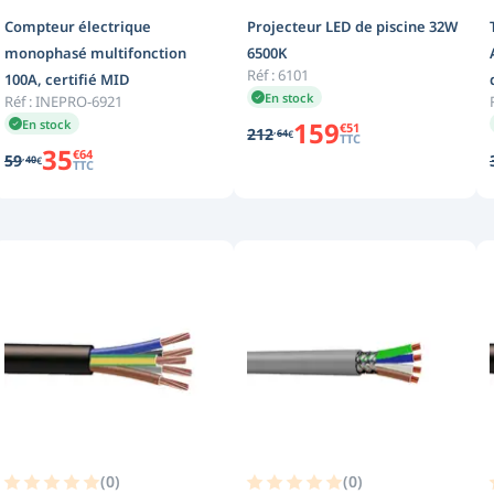
Compteur électrique
Projecteur LED de piscine 32W
monophasé multifonction
6500K
Réf :
6101
100A, certifié MID
En stock
Réf :
INEPRO-6921
159
En stock
€
51
,
212
64
€
TTC
35
€
64
,
59
40
€
TTC
(
0
)
(
0
)