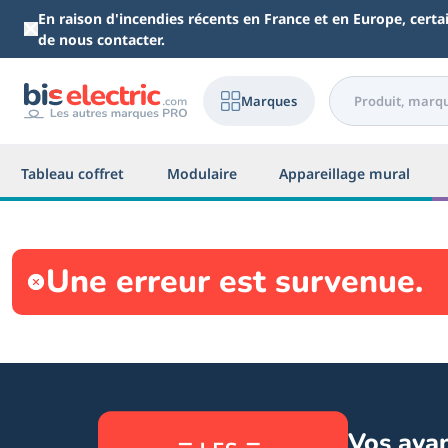
Aller au contenu principal
En raison d'incendies récents en France et en Europe, cert
de nous contacter.
Marques
Tableau coffret
Modulaire
Appareillage mural
Une erreur est survenue.
Vos ava