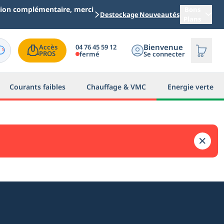
ation complémentaire, merci
Bons
Destockage
Nouveautés
Plans
Bienvenue
04 76 45 59 12
Accès

PROS
fermé
Se connecter
Courants faibles
Chauffage & VMC
Energie verte