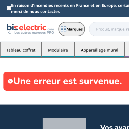
Aller au contenu principal
En raison d'incendies récents en France et en Europe, cert
de nous contacter.
Marques
Tableau coffret
Modulaire
Appareillage mural
Une erreur est survenue.
Vos ava