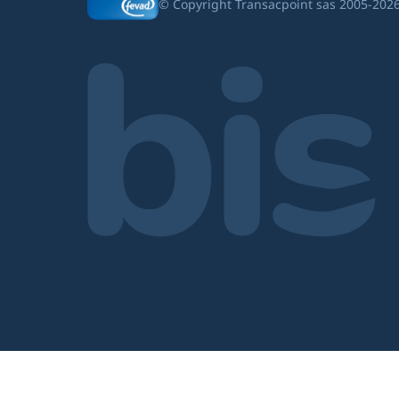
Grenoble 481 015 709 - TVA FR61481015
© Copyright Transacpoint sas 2005-202