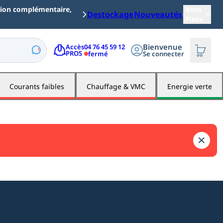
ation complémentaire, merci
Bons
Destockage
Nouveautés
Plans
Bienvenue
04 76 45 59 12
Accès

PROS
fermé
Se connecter
Courants faibles
Chauffage & VMC
Energie verte