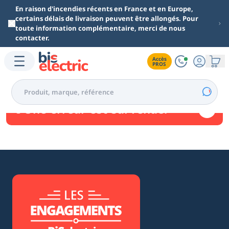
Aller au contenu principal
En raison d'incendies récents en France et en Europe,
certains délais de livraison peuvent être allongés. Pour
toute information complémentaire, merci de nous
contacter.
Accès

PROS
Une erreur est survenue.