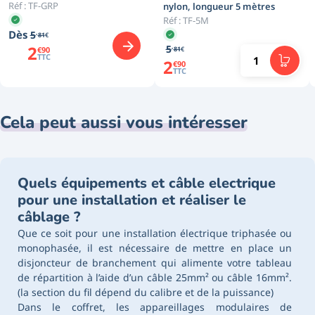
Réf :
TF-GRP
nylon, longueur 5 mètres
Réf :
TF-5M
Dès
,
5
81
€
2
,
5
€
90
81
€
TTC
2
€
90
TTC
Cela peut aussi vous intéresser
Quels équipements et câble electrique
pour une installation et réaliser le
câblage ?
Que ce soit pour une installation électrique triphasée ou
monophasée, il est nécessaire de mettre en place un
disjoncteur de branchement qui alimente votre tableau
de répartition à l’aide d’un câble 25mm² ou câble 16mm².
(la section du fil dépend du calibre et de la puissance)
Dans le coffret, les appareillages modulaires de