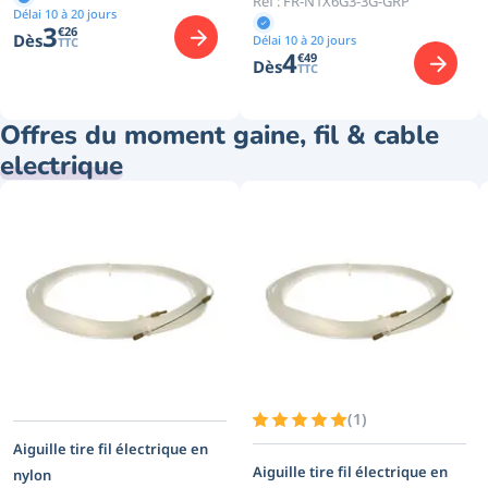
Réf :
FR-N1X6G3-3G-GRP
Délai 10 à 20 jours
3
€
26
Dès
Délai 10 à 20 jours
TTC
4
€
49
Dès
TTC
Offres du moment gaine, fil & cable
electrique
(
1
)
Aiguille tire fil électrique en
Aiguille tire fil électrique en
nylon