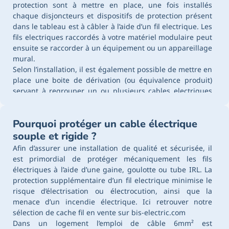
protection sont à mettre en place, une fois installés
chaque disjoncteurs et dispositifs de protection présent
dans le tableau est à câbler à l’aide d’un fil electrique. Les
fils electriques raccordés à votre matériel modulaire peut
ensuite se raccorder à un équipement ou un appareillage
mural.
Selon l’installation, il est également possible de mettre en
place une boite de dérivation (ou équivalence produit)
servant à regrouper un ou plusieurs cables electriques
d’alimentations pour la répartition de courant vers des
équipements ou appareillages. Le choix du type de câble
Pourquoi protéger un cable électrique
peut également être important comme en u1000r2v en
rigide ou H07RNF en souple.
souple et rigide ?
Afin d’assurer une installation de qualité et sécurisée, il
est primordial de protéger mécaniquement les fils
électriques à l’aide d’une gaine, goulotte ou tube IRL. La
protection supplémentaire d’un fil electrique minimise le
risque d’électrisation ou électrocution, ainsi que la
menace d’un incendie électrique. Ici retrouver notre
sélection de
cache fil
en vente sur bis-electric.com
Dans un logement l’emploi de câble 6mm² est