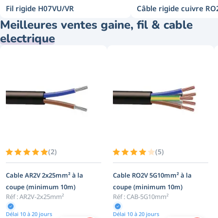
Fil rigide H07VU/VR
Câble rigide cuivre RO
complètes seront utiles pour la réalisation de vos travaux
d’électricité en saignée ou apparent. Vous allez pouvoir également
Meilleures ventes gaine, fil & cable
réaliser la mise à la terre de votre installation électrique en
electrique
utilisant le cable électrique en cuivre.
Les meilleurs câbles, fils électrique et gaine sont chez bis-electric
en plusieurs section, au meilleur prix du web !
(
2
)
(
5
)
Cable AR2V 2x25mm² à la
Cable RO2V 5G10mm² à la
coupe (minimum 10m)
coupe (minimum 10m)
Réf :
AR2V-2x25mm²
Réf :
CAB-5G10mm²
Délai 10 à 20 jours
Délai 10 à 20 jours