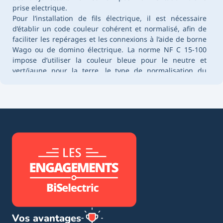
prise electrique.
Pour l’installation de fils électrique, il est nécessaire
d’établir un code couleur cohérent et normalisé, afin de
faciliter les repérages et les connexions à l’aide de borne
Wago ou de domino électrique. La norme NF C 15-100
impose d’utiliser la couleur bleue pour le neutre et
vert/jaune pour la terre, le type de normalisation du
câble électrique est également à prendre en compte, tout
comme la tension maximale.
Un fil électrique rigide
h07vu
ou un
cable u1000r2v
doit
être protégé, à l’aide d’une gaine, d’un tube IRL ou d’un
chemin de câble, cette protection assure le bon
fonctionnement d’une installation, mais également la
sécurité des utilisateurs et des équipements électriques.
Il existe également les
cable ethernet 100m
​aussi appelé
câble réseau RJ45 qui sont constitué de paires torsadées
blindées qui permettent l’échange des données sur le
réseau du logement.
Vous pouvez également avoir besoin d'une
cablette de
terre
, en cuivre nu, qui vous permettra de relier votre
Vos avantages
installation électrique à votre piquet de terre.