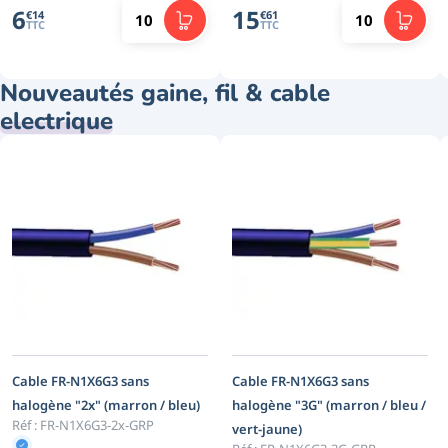
6
15
€
14
€
61
TTC
TTC
Nouveautés gaine, fil & cable
electrique
Cable FR-N1X6G3 sans
Cable FR-N1X6G3 sans
halogène "2x" (marron / bleu)
halogène "3G" (marron / bleu /
Réf :
FR-N1X6G3-2x-GRP
vert-jaune)