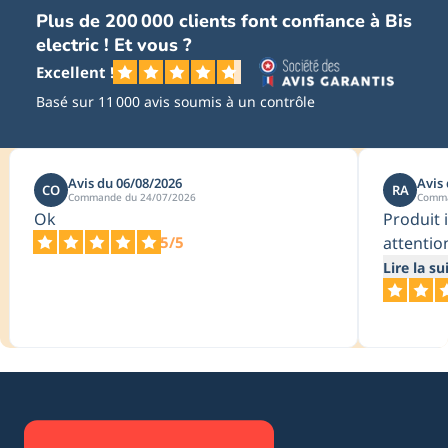
Plus de 200 000 clients font confiance à Bis
electric ! Et vous ?
Excellent !
Basé sur 11 000 avis soumis à un contrôle
Avis du 06/08/2026
Avis
CO
RA
Commande du 24/07/2026
Comma
Ok
Produit 
attentio
5/5
Lire la su