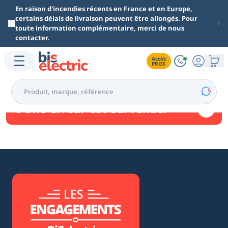
Aller au contenu principal
En raison d'incendies récents en France et en Europe,
certains délais de livraison peuvent être allongés. Pour
toute information complémentaire, merci de nous
contacter.
Accès

PROS
Une erreur est survenue.