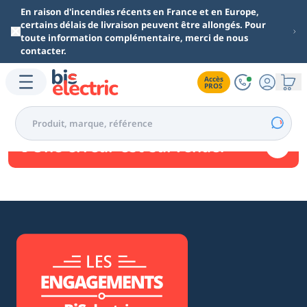
Aller au contenu principal
En raison d'incendies récents en France et en Europe,
certains délais de livraison peuvent être allongés. Pour
toute information complémentaire, merci de nous
contacter.
Accès

PROS
Une erreur est survenue.