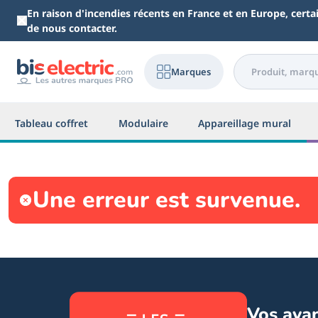
Aller au contenu principal
En raison d'incendies récents en France et en Europe, cert
de nous contacter.
Marques
Tableau coffret
Modulaire
Appareillage mural
Une erreur est survenue.
Vos ava