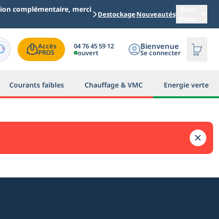
ation complémentaire, merci
Bons
Destockage
Nouveautés
Plans
Bienvenue
04 76 45 59 12
Accès

PROS
ouvert
Se connecter
Courants faibles
Chauffage & VMC
Energie verte