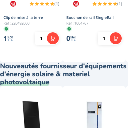
(
1
)
(
1
)
Clip de mise à la terre
Bouchon de rail SingleRail
Réf :
220492000
Réf :
1004767
1
0
€
70
€
60
TTC
TTC
Nouveautés fournisseur d'équipements
d'énergie solaire & materiel
photovoltaique