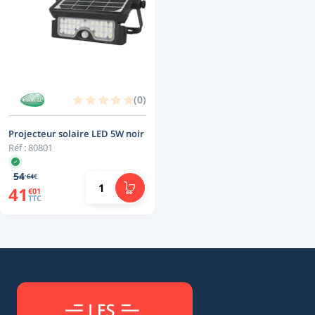
(
0
)
Projecteur solaire LED 5W noir
Réf :
80801
,
54
64
€
41
€
01
TTC