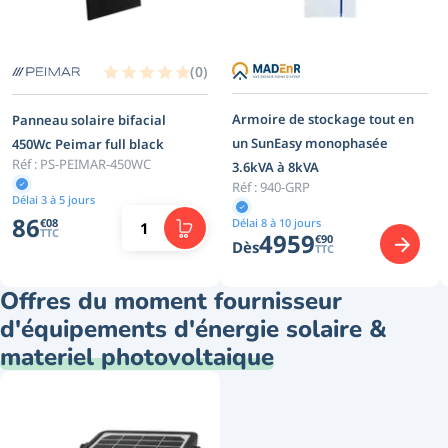
(
0
)
Armoire de stockage tout en
Panneau solaire bifacial
un SunEasy monophasée
450Wc Peimar full black
Réf :
PS-PEIMAR-450WC
3.6kVA à 8kVA
Réf :
940-GRP
Délai 3 à 5 jours
86
€
08
Délai 8 à 10 jours
TTC
4959
€
90
Dès
TTC
Offres du moment fournisseur
d'équipements d'énergie solaire &
materiel photovoltaique