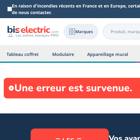
Aller au contenu principal
En raison d'incendies récents en France et en Europe, cert
de nous contacter.
Marques
Tableau coffret
Modulaire
Appareillage mural
Une erreur est survenue.
Vos ava