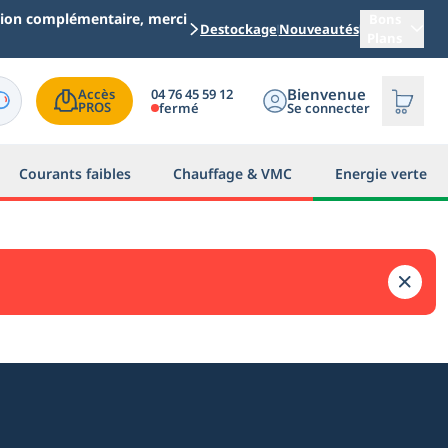
ation complémentaire, merci
Bons
Destockage
Nouveautés
Plans
Bienvenue
04 76 45 59 12
Accès

PROS
fermé
Se connecter
Courants faibles
Chauffage & VMC
Energie verte