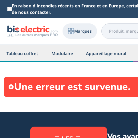
Aller au contenu principal
En raison d'incendies récents en France et en Europe, cert
de nous contacter.
Marques
Tableau coffret
Modulaire
Appareillage mural
Une erreur est survenue.
Vos ava