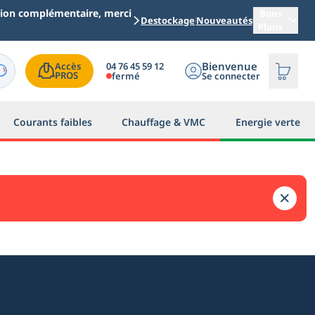
ation complémentaire, merci
Bons
Destockage
Nouveautés
Plans
Bienvenue
04 76 45 59 12
Accès

PROS
fermé
Se connecter
Courants faibles
Chauffage & VMC
Energie verte