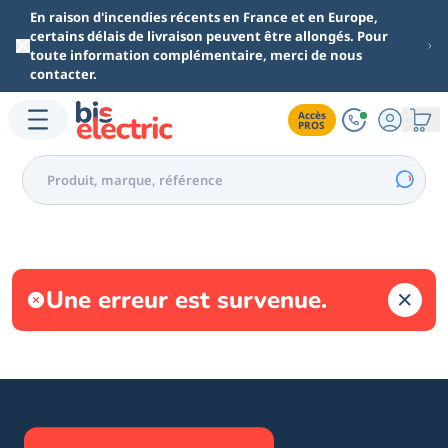
Aller au contenu principal
En raison d'incendies récents en France et en Europe,
certains délais de livraison peuvent être allongés. Pour
toute information complémentaire, merci de nous
contacter.
Accès

PROS
Une erreur est survenue.