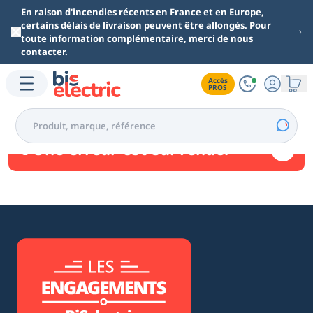
Aller au contenu principal
En raison d'incendies récents en France et en Europe,
certains délais de livraison peuvent être allongés. Pour
toute information complémentaire, merci de nous
contacter.
Accès

PROS
Une erreur est survenue.