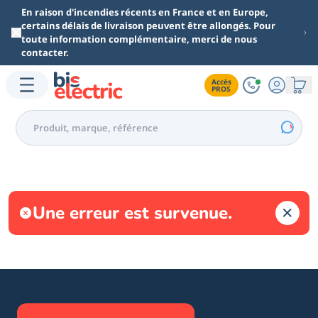
Aller au contenu principal
En raison d'incendies récents en France et en Europe,
certains délais de livraison peuvent être allongés. Pour
toute information complémentaire, merci de nous
contacter.
Accès

PROS
Une erreur est survenue.