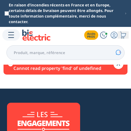
Aller au contenu principal
En raison d'incendies récents en France et en Europe,
certains délais de livraison peuvent être allongés. Pour
toute information complémentaire, merci de nous
contacter.
Accès

PROS
Une erreur est survenue.
Cannot read property 'find' of undefined