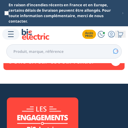
Aller au contenu principal
En raison d'incendies récents en France et en Europe,
certains délais de livraison peuvent être allongés. Pour
toute information complémentaire, merci de nous
contacter.
Accès

PROS
Une erreur est survenue.