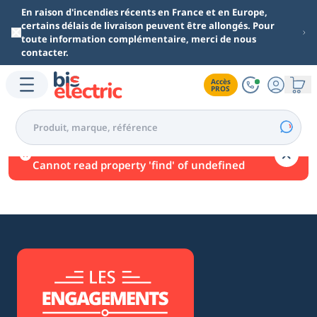
Aller au contenu principal
En raison d'incendies récents en France et en Europe,
certains délais de livraison peuvent être allongés. Pour
toute information complémentaire, merci de nous
contacter.
Accès

PROS
Une erreur est survenue.
Cannot read property 'find' of undefined