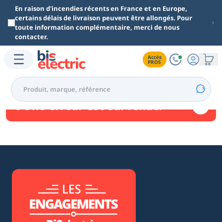
Aller au contenu principal
En raison d'incendies récents en France et en Europe,
certains délais de livraison peuvent être allongés. Pour
toute information complémentaire, merci de nous
contacter.
Accès

PROS
Une erreur est survenue.