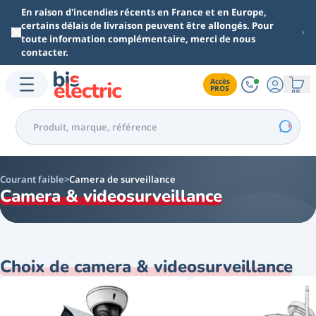
Aller au contenu principal
En raison d'incendies récents en France et en Europe,
certains délais de livraison peuvent être allongés. Pour
toute information complémentaire, merci de nous
contacter.
Accès

PROS
Courant faible
Camera de surveillance
Camera & videosurveillance
Choix de camera & videosurveillance