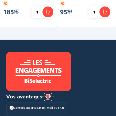
185
95
€
27
€
92
TTC
TTC
Vos avantages
Conseils experts par tél, mail ou chat