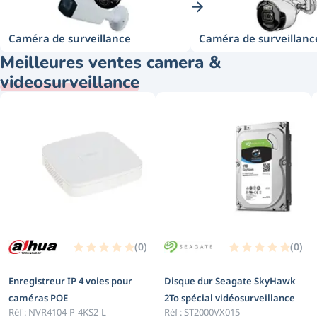
Caméra de surveillance
Caméra de surveillance
Meilleures ventes camera &
videosurveillance
(
0
)
(
0
)
Enregistreur IP 4 voies pour
Disque dur Seagate SkyHawk
caméras POE
2To spécial vidéosurveillance
Réf :
NVR4104-P-4KS2-L
Réf :
ST2000VX015