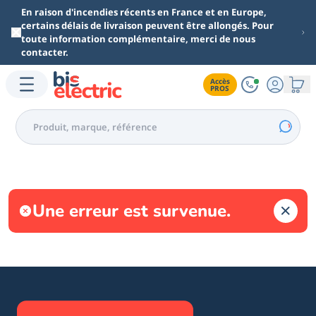
Aller au contenu principal
En raison d'incendies récents en France et en Europe,
certains délais de livraison peuvent être allongés. Pour
toute information complémentaire, merci de nous
contacter.
Accès

PROS
Une erreur est survenue.