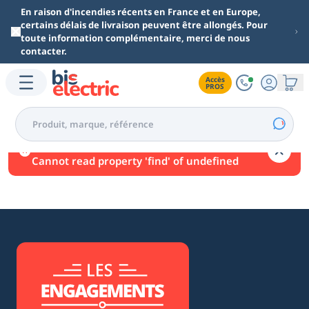
Aller au contenu principal
En raison d'incendies récents en France et en Europe,
certains délais de livraison peuvent être allongés. Pour
toute information complémentaire, merci de nous
contacter.
Accès

PROS
Une erreur est survenue.
Cannot read property 'find' of undefined