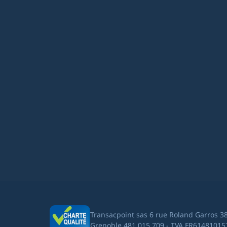
Transacpoint sas 6 rue Roland Garros 3
Grenoble 481 015 709 - TVA FR61481015