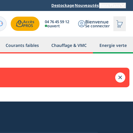
Destockage
Nouveautés
Bons Plans
Bienvenue
04 76 45 59 12
Accès

PROS
ouvert
Se connecter
Courants faibles
Chauffage & VMC
Energie verte