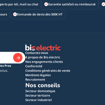
perts par tél, mail ou chat
Garantie satisfait ou remboursé
jours
Demande de devis dès 500€ HT
Contactez-nous
A propos de Bis electric
Nos engagements clients
les Pros
Conformité
actus.
Conditions générales de vente
Mentions légales
Recrutement
Nos conseils
Secteur domestique
Secteur tertiaire
Secteur industriel