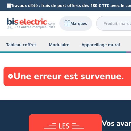
Aller au contenu principal
Travaux d’été : frais de port offerts dès 180 € TTC avec le 
Marques
Tableau coffret
Modulaire
Appareillage mural
Une erreur est survenue.
Vos ava