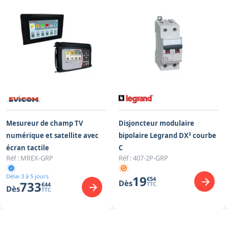
Mesureur de champ TV
Disjoncteur modulaire
numérique et satellite avec
bipolaire Legrand DX³ courbe
écran tactile
C
Réf :
MREX-GRP
Réf :
407-2P-GRP
Délai 3 à 5 jours
19
€
54
Dès
733
TTC
€
44
Dès
TTC