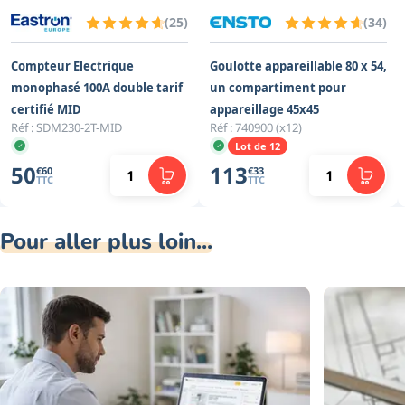
(
25
)
(
34
)
Compteur Electrique
Goulotte appareillable 80 x 54,
monophasé 100A double tarif
un compartiment pour
certifié MID
appareillage 45x45
Réf :
SDM230-2T-MID
Réf :
740900 (x12)
Lot de 12
50
113
€
60
€
33
TTC
TTC
Pour aller plus loin...