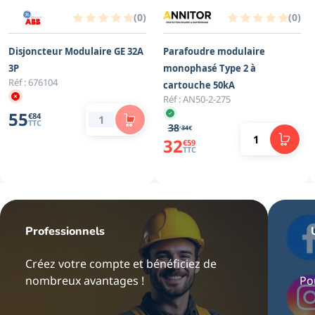
(
0
)
(
0
)
Disjoncteur Modulaire GE 32A
Parafoudre modulaire
3P
monophasé Type 2 à
Réf :
676104
cartouche 50kA
Réf :
AN50-2-275
55
€
84
TTC
,
38
34
€
32
€
59
TTC
Professionnels
Créez votre compte et bénéficiez de
nombreux avantages !
Po