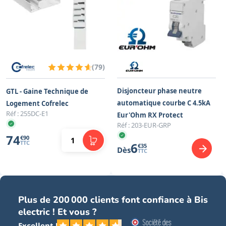
(
79
)
Disjoncteur phase neutre
GTL - Gaine Technique de
automatique courbe C 4.5kA
Logement Cofrelec
Réf :
255DC-E1
Eur'Ohm RX Protect
Réf :
203-EUR-GRP
74
€
90
TTC
6
€
35
Dès
TTC
Plus de 200 000 clients font confiance à Bis
electric ! Et vous ?
Excellent !