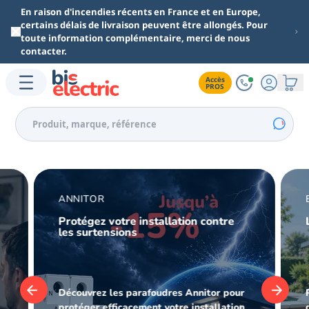
Aller au contenu principal
En raison d'incendies récents en France et en Europe,
certains délais de livraison peuvent être allongés. Pour
toute information complémentaire, merci de nous
contacter.
Accès

PROS
ANNITOR
Protégez votre installation contre
les surtensions
,
Découvrez les parafoudres Annitor pour
protéger efficacement votre installation