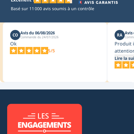
Basé sur 11 000 avis soumis à un contrôle
Avis du 06/08/2026
Avis
CO
RA
Commande du 24/07/2026
Comma
Ok
Produit 
attentio
5/5
Lire la su