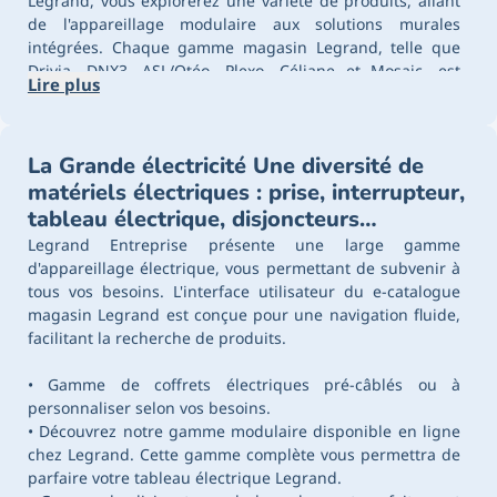
Legrand, vous explorerez une variété de produits, allant
de l'appareillage modulaire aux solutions murales
intégrées. Chaque gamme magasin Legrand, telle que
Drivia, DNX3, ASL/Otéo, Plexo, Céliane et Mosaic, est
Lire plus
conçue pour répondre à des besoins spécifiques, qu'il
s'agisse d'installations résidentielles ou commerciales.
Découvrez les deux collections phares, Legrand Mosaic et
La Grande électricité Une diversité de
Céliane, elles incarnent l'excellence et l'innovation de la
gamme d'appareillage Legrand. Ces gammes,
matériels électriques : prise, interrupteur,
disponibles dans le catalogue en ligne Legrand, offrent
tableau électrique, disjoncteurs…
une variété d'options pour moderniser tout espace de vie
Legrand Entreprise présente une large gamme
ou de travail.
d'appareillage électrique, vous permettant de subvenir à
L’entreprise Legrand se distingue par sa capacité à
tous vos besoins. L'interface utilisateur du e-catalogue
fournir une gamme étendue de solutions électriques,
magasin Legrand est conçue pour une navigation fluide,
illustrée dans ses catalogues détaillés et ses lignes de
facilitant la recherche de produits.
produits avant-gardistes, répondant aux besoins
esthétiques et fonctionnels des clients du monde entier.
• Gamme de coffrets électriques pré-câblés ou à
personnaliser selon vos besoins.
• Découvrez notre gamme modulaire disponible en ligne
chez Legrand. Cette gamme complète vous permettra de
parfaire votre tableau électrique Legrand.