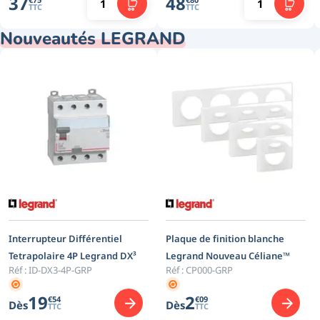
37
48
TTC
TTC
Nouveautés LEGRAND
Interrupteur Différentiel
Plaque de finition blanche
Tetrapolaire 4P Legrand DX³
Legrand Nouveau Céliane™
Réf :
ID-DX3-4P-GRP
Réf :
CP000-GRP
19
2
€
54
€
09
Dès
Dès
TTC
TTC