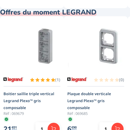
Offres du moment LEGRAND
(
1
)
(
0
)
Boitier saillie triple vertical
Plaque double verticale
Legrand Plexo™ gris
Legrand Plexo™ gris
composable
composable
Réf :
069679
Réf :
069685
21
6
€
01
€
90