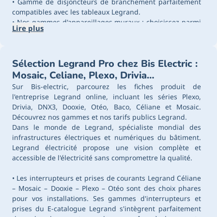
• Gamme de disjoncteurs de branchement parfaitement
compatibles avec les tableaux Legrand.
• Nos gammes d'appareillages muraux : choisissez parmi
Lire plus
cinq gammes aux fonctionnalités variées pour répondre à
tous vos besoins. Ces gammes d'interrupteurs et de
prises peuvent être installées en saillie ou en encastré, et
Sélection Legrand Pro chez Bis Electric :
nous proposons également une gamme étanche pour
l'extérieur.
Mosaic, Celiane, Plexo, Drivia…
Sur Bis-electric, parcourez les fiches produit de
Choisir le catalogue Legrand Électricité, c'est opter pour
l'entreprise Legrand online, incluant les séries Plexo,
une assurance de qualité, des prix compétitifs et une
Drivia, DNX3, Dooxie, Otéo, Baco, Céliane et Mosaic.
innovation constante. Que vous soyez un professionnel
Découvrez nos gammes et nos tarifs publics Legrand.
chevronné ou un amateur éclairé, le catalogue Legrand
Dans le monde de Legrand, spécialiste mondial des
Électrique vous propose des fonctionnalités essentielles
infrastructures électriques et numériques du bâtiment.
pour tous vos projets électriques et numériques.
Legrand électricité propose une vision complète et
Le catalogue Legrand Isère, accessible via le e-catalogue
accessible de l'électricité sans compromettre la qualité.
Legrand France sur bis-electric, met en lumière la
diversité de l'appareillage en saillie et encastré Legrand,
• Les interrupteurs et prises de courants Legrand Céliane
de l'appareillage modulaire Legrand. Ces produits sont
– Mosaic – Dooxie – Plexo – Otéo sont des choix phares
conçus pour une intégration harmonieuse dans tous les
pour vos installations. Ses gammes d'interrupteurs et
types d'intérieurs, promettant non seulement la
prises du E-catalogue Legrand s'intègrent parfaitement
fonctionnalité, mais aussi l'esthétique avec des finitions