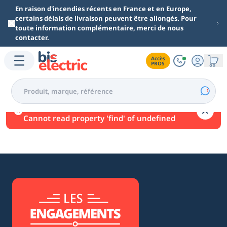
Aller au contenu principal
En raison d'incendies récents en France et en Europe,
certains délais de livraison peuvent être allongés. Pour
toute information complémentaire, merci de nous
contacter.
Accès

PROS
Une erreur est survenue.
Cannot read property 'find' of undefined