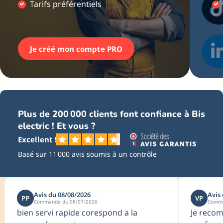
Tarifs préférentiels
Je créé mon compte PRO
Plus de 200 000 clients font confiance à Bis
electric ! Et vous ?
Excellent !
Basé sur 11 000 avis soumis à un contrôle
Avis du 08/08/2026
Avis
PP
VP
Commande du 08/07/2026
Comma
bien servi rapide corespond a la
Je recom