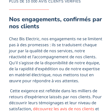
PLUS DE 10 000 AVIS CLIENTS VÉRIFIÉS
Un site « Spécialiste », parfaitement
sécurisé, qui a fait ses preuves depuis plus de
Nous somm
21 ans, en toute confiance avec plus de
produits,
200.000 clients
Nos engagements, confirmés par
en France,
retour lég
nos clients
ainsi qu'
Chez Bis Electric, nos engagements ne se limitent
pas à des promesses : ils se traduisent chaque
jour par la qualité de nos services, notre
réactivité et l'accompagnement de nos clients.
Qu'il s'agisse de la disponibilité de notre équipe,
de la rapidité d'expédition ou de notre expertise
en matériel électrique, nous mettons tout en
œuvre pour répondre à vos attentes.
Cette exigence est reflétée dans les milliers de
retours d'expérience laissés par nos clients. Pour
découvrir leurs témoignages et leur niveau de
satisfaction,
découvrez les avis de nos clients
et