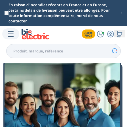
Aller au contenu principal
En raison d'incendies récents en France et en Europe,
certains délais de livraison peuvent être allongés. Pour
toute information complémentaire, merci de nous
contacter.
Accès

PROS
Nos Engagements Client