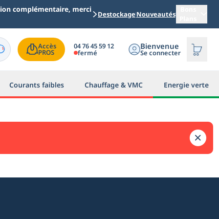
ation complémentaire, merci
Bons
Destockage
Nouveautés
Plans
Bienvenue
04 76 45 59 12
Accès

PROS
fermé
Se connecter
Courants faibles
Chauffage & VMC
Energie verte