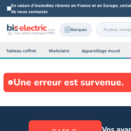
Aller au contenu principal
En raison d'incendies récents en France et en Europe, cert
de nous contacter.
Marques
Tableau coffret
Modulaire
Appareillage mural
Une erreur est survenue.
Vos ava