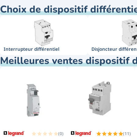
Retrouvez notre large gamme de différentiel
Choix de dispositif différenti
Interrupteur différentiel
Disjoncteur différen
Meilleures ventes dispositif d
(
0
)
(
11
)