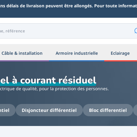
ains délais de livraison peuvent être allongés. Pour toute inform
Câble & installation
Armoire industrielle
Eclairage
iel à courant résiduel
ectrique de qualité, pour la protection des personnes.
 protection des personnes grâce au dispositif différentiel à courant 
 bloc auxiliaire ou d'un module dédié et sera disponible en monoph
ntiel
Disjoncteur différentiel
Bloc differentiel
la protection différentielle se compose d'un élément torique char
ur certaines applications industrielles spécifiques.