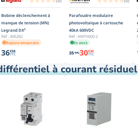
(
0
)
(
0
)
Bobine déclenchement à
Parafoudre modulaire
manque de tension (MN)
photovoltaïque à cartouche
Legrand DX³
40kA 600VDC
Réf :
406282
Réf :
ANPV600-2
Rupture temporaire
En stock
36
30
€
58
€
30
,
35
64
€
TTC
TTC
ifférentiel à courant résiduel