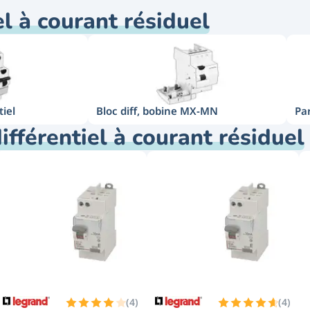
 30mA au meilleur prix !
el à courant résiduel
tiel
Bloc diff, bobine MX-MN
Pa
ifférentiel à courant résiduel
(
4
)
(
4
)