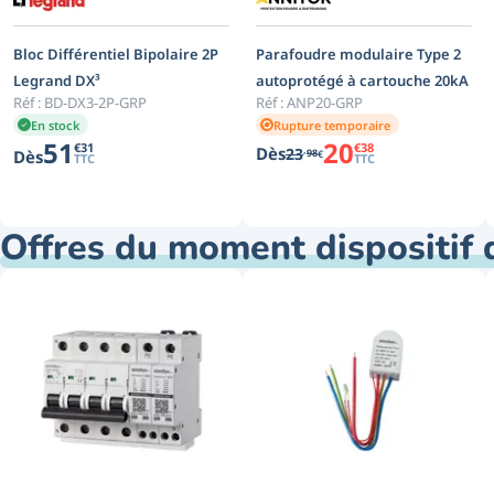
Bloc Différentiel Bipolaire 2P
Parafoudre modulaire Type 2
Legrand DX³
autoprotégé à cartouche 20kA
Réf :
BD-DX3-2P-GRP
Réf :
ANP20-GRP
En stock
Rupture temporaire
51
20
€
31
€
38
Dès
,
23
Dès
98
€
TTC
TTC
Offres du moment dispositif d