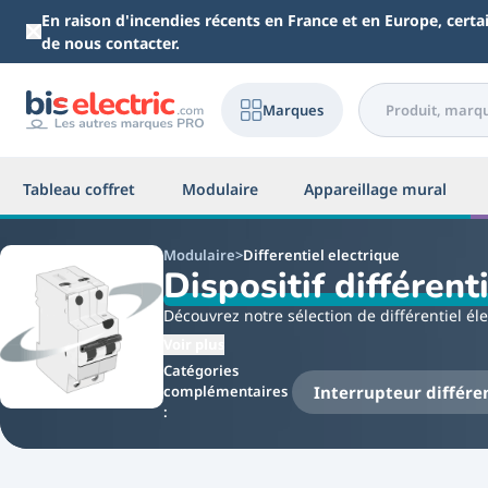
Aller au contenu principal
En raison d'incendies récents en France et en Europe, cert
de nous contacter.
Marques
Tableau coffret
Modulaire
Appareillage mural
Modulaire
Differentiel electrique
Dispositif différent
Découvrez notre sélection de différentiel él
Voir plus
Le différentiel 30mA à pour rôle d'assurer la
Catégories
sur votre coffret electrique sous forme d'un
Interrupteur différe
complémentaires
Rendu obligatoire par la norme NF C15-100, 
:
de 30 mA ou plus.
Un différentiel 300mA sera parfois utilisé po