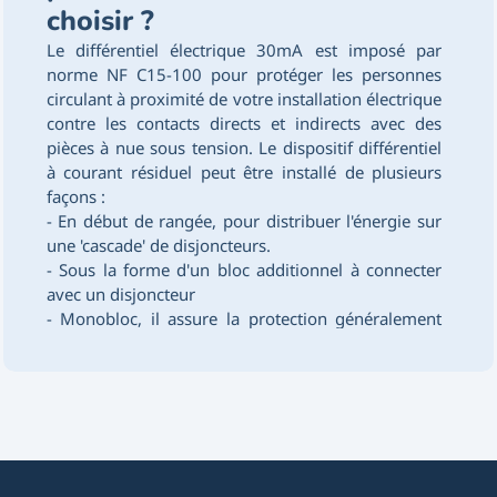
choisir ?
Le différentiel électrique 30mA est imposé par
norme NF C15-100 pour protéger les personnes
circulant à proximité de votre installation électrique
contre les contacts directs et indirects avec des
pièces à nue sous tension. Le dispositif différentiel
à courant résiduel peut être installé de plusieurs
façons :
- En début de rangée, pour distribuer l'énergie sur
une 'cascade' de disjoncteurs.
- Sous la forme d'un bloc additionnel à connecter
avec un disjoncteur
- Monobloc, il assure la protection généralement
sur une ligne unique.
Un choix de différentiel 300mA existe aussi pour
des applications industrielles mais il reste
important de privilégier un
différentiel type a
ou ac
30mA pour la sécurité des personnes.