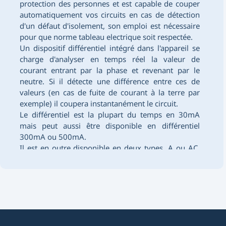
protection des personnes et est capable de couper
automatiquement vos circuits en cas de détection
d'un défaut d'isolement, son emploi est nécessaire
pour que
norme tableau electrique
soit respectée.
Un dispositif différentiel intégré dans l'appareil se
charge d'analyser en temps réel la valeur de
courant entrant par la phase et revenant par le
neutre. Si il détecte une différence entre ces de
valeurs (en cas de fuite de courant à la terre par
exemple) il coupera instantanément le circuit.
Le différentiel est la plupart du temps en 30mA
mais peut aussi être disponible en différentiel
300mA ou 500mA.
Il est en outre disponible en deux types, A ou AC.
Le differentiel AC protège les circuits
conventionnels, le type A, les circuits spécialisés
(électroménager).
En complément d'un appareillage de protection
avec différentiel, il est souvent préconiser
l'
installation parafoudre
afin de protéger les
équipements.