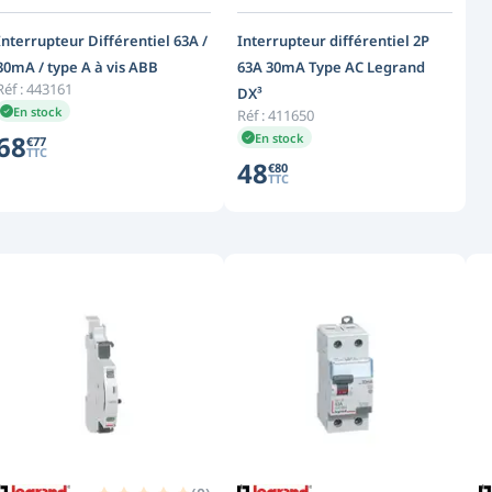
Interrupteur Différentiel 63A /
Interrupteur différentiel 2P
30mA / type A à vis ABB
63A 30mA Type AC Legrand
Réf :
443161
DX³
En stock
Réf :
411650
68
En stock
€
77
TTC
48
€
80
TTC