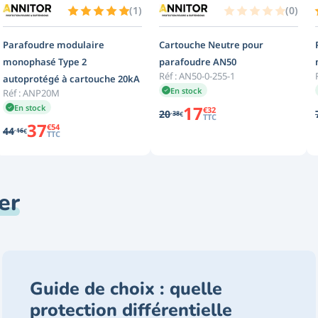
(
1
)
(
0
)
Parafoudre modulaire
Cartouche Neutre pour
monophasé Type 2
parafoudre AN50
Réf :
AN50-0-255-1
autoprotégé à cartouche 20kA
En stock
Réf :
ANP20M
17
En stock
€
32
,
20
38
€
TTC
37
€
54
,
44
16
€
TTC
er
Guide de choix : quelle
protection différentielle