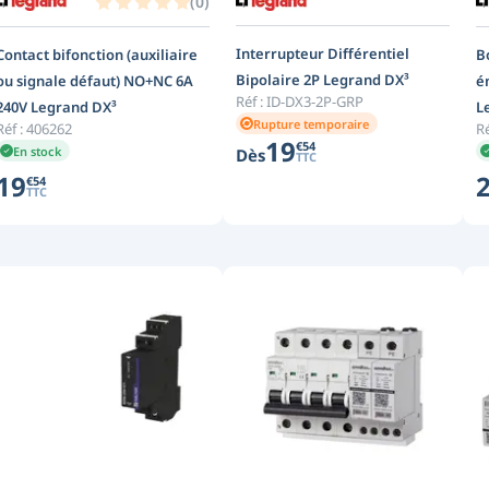
(
0
)
Interrupteur Différentiel
Contact bifonction (auxiliaire
B
Bipolaire 2P Legrand DX³
ou signale défaut) NO+NC 6A
é
Réf :
ID-DX3-2P-GRP
240V Legrand DX³
L
Rupture temporaire
Réf :
406262
Ré
19
€
54
En stock
Dès
TTC
19
€
54
TTC