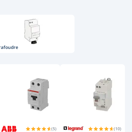
rafoudre
(
5
)
(
10
)