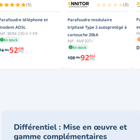
(
5
)
(
0
)
P
Parafoudre téléphone et
Parafoudre modulaire
a
modem ADSL
triphasé Type 2 autoprotégé à
Ré
Réf :
BDM-230-V-1-FR
cartouche 20kA
En stock
Réf :
ANP20T+
D
52
En stock
€
46
,
74
95
€
TTC
92
€
62
,
108
96
€
TTC
Différentiel : Mise en œuvre et
gamme complémentaires