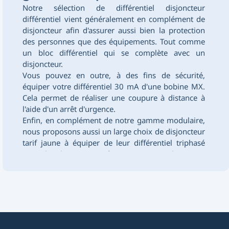
Notre sélection de différentiel
disjoncteur
différentiel
vient généralement en complément de
disjoncteur afin d'assurer aussi bien la protection
des personnes que des équipements. Tout comme
un
bloc différentiel
qui se complète avec un
disjoncteur.
Vous pouvez en outre, à des fins de sécurité,
équiper votre différentiel 30 mA d'une bobine MX.
Cela permet de réaliser une coupure à distance à
l'aide d'un arrêt d'urgence.
Enfin, en complément de notre gamme modulaire,
nous proposons aussi un large choix de disjoncteur
tarif jaune à équiper de leur différentiel triphasé
pour les besoins en forte puissance (lorsqu'un
différentiel 63A ne suffit pas, par exemple). De
plus, protégez vous de la foudre avec notre gamme
de
parafoudre
.