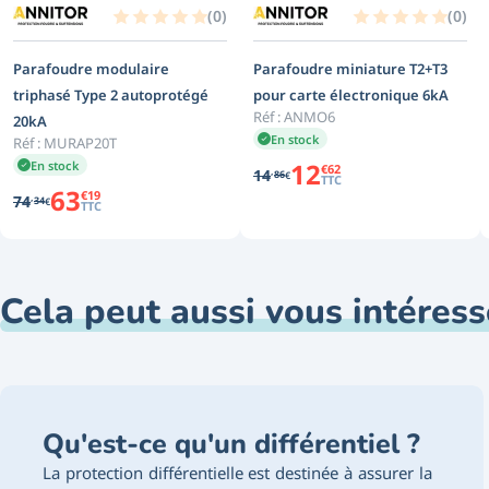
(
0
)
(
0
)
Parafoudre modulaire
Parafoudre miniature T2+T3
triphasé Type 2 autoprotégé
pour carte électronique 6kA
Réf :
ANMO6
20kA
En stock
Réf :
MURAP20T
12
En stock
€
62
,
14
86
€
TTC
63
€
19
,
74
34
€
TTC
Cela peut aussi vous intéress
Qu'est-ce qu'un différentiel ?
La protection différentielle est destinée à assurer la