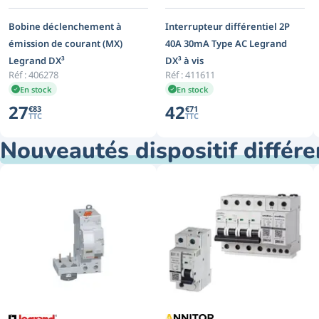
Bobine déclenchement à
Interrupteur différentiel 2P
émission de courant (MX)
40A 30mA Type AC Legrand
Legrand DX³
DX³ à vis
Réf :
406278
Réf :
411611
En stock
En stock
27
42
€
83
€
71
TTC
TTC
Nouveautés dispositif différe