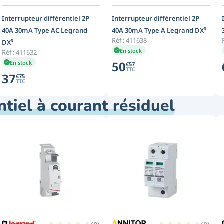
Interrupteur différentiel 2P
Interrupteur différentiel 2P
40A 30mA Type AC Legrand
40A 30mA Type A Legrand DX³
Réf :
411638
DX³
En stock
Réf :
411632
50
En stock
€
57
TTC
37
€
75
TTC
ntiel à courant résiduel