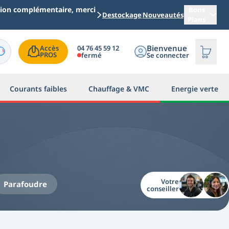
ation complémentaire, merci
Bons
Destockage
Nouveautés
Plans
Bienvenue
04 76 45 59 12
Accès

PROS
fermé
Se connecter
Courants faibles
Chauffage & VMC
Energie verte
résiduel (ou ddr), il peut être intégré
asé ainsi qu'en triphasé.
Votre
Parafoudre
conseiller
gé de détecter une différence de courant