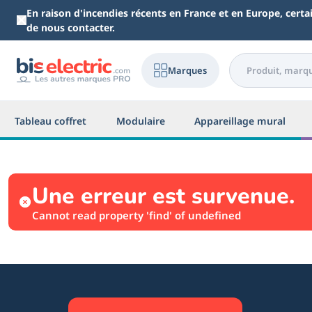
Aller au contenu principal
En raison d'incendies récents en France et en Europe, cert
de nous contacter.
Marques
Tableau coffret
Modulaire
Appareillage mural
Une erreur est survenue.
Cannot read property 'find' of undefined