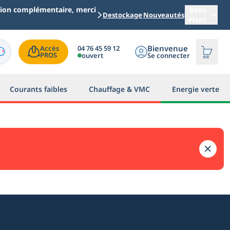
ation complémentaire, merci
Bons
Destockage
Nouveautés
Plans
Bienvenue
04 76 45 59 12
Accès

PROS
ouvert
Se connecter
Courants faibles
Chauffage & VMC
Energie verte