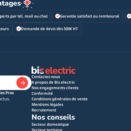
ntages
perts par tél, mail ou chat
Garantie satisfait ou remboursé
jours
Demande de devis dès 500€ HT
Contactez-nous
A propos de Bis electric
Nos engagements clients
les Pros
Conformité
actus.
Conditions générales de vente
Mentions légales
Recrutement
Nos conseils
Secteur domestique
Secteur tertiaire