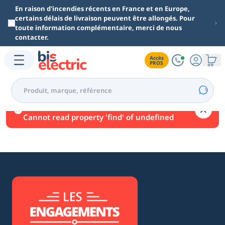
Aller au contenu principal
En raison d'incendies récents en France et en Europe,
certains délais de livraison peuvent être allongés. Pour
toute information complémentaire, merci de nous
contacter.
Accès

PROS
Une erreur est survenue.
Cannot read property 'find' of undefined