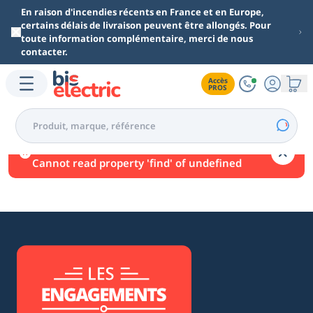
Aller au contenu principal
En raison d'incendies récents en France et en Europe,
certains délais de livraison peuvent être allongés. Pour
toute information complémentaire, merci de nous
contacter.
Accès

PROS
Une erreur est survenue.
Cannot read property 'find' of undefined