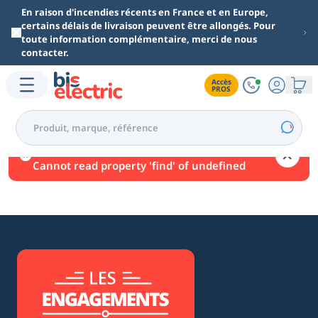
Aller au contenu principal
En raison d'incendies récents en France et en Europe,
certains délais de livraison peuvent être allongés. Pour
toute information complémentaire, merci de nous
contacter.
Accès

PROS
Une erreur est survenue.
Cannot read property 'find' of undefined