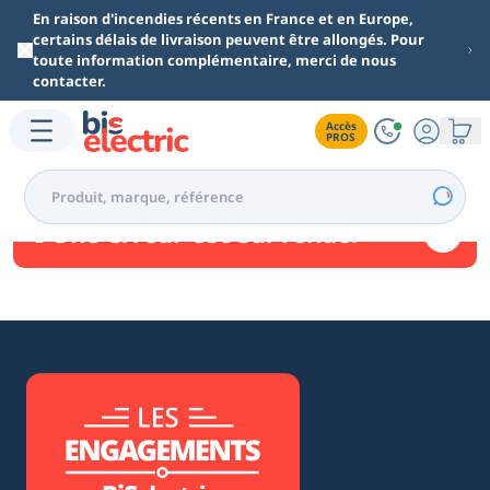
Aller au contenu principal
En raison d'incendies récents en France et en Europe,
certains délais de livraison peuvent être allongés. Pour
toute information complémentaire, merci de nous
contacter.
Accès

PROS
Une erreur est survenue.