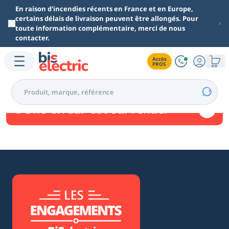
Aller au contenu principal
En raison d'incendies récents en France et en Europe,
certains délais de livraison peuvent être allongés. Pour
toute information complémentaire, merci de nous
contacter.
Accès

PROS
Une erreur est survenue.