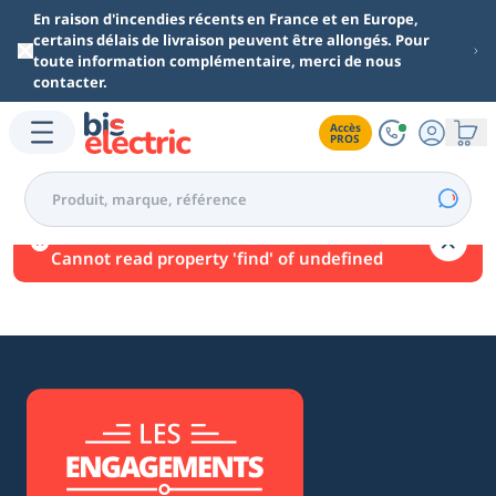
Aller au contenu principal
En raison d'incendies récents en France et en Europe,
certains délais de livraison peuvent être allongés. Pour
toute information complémentaire, merci de nous
contacter.
Accès

PROS
Une erreur est survenue.
Cannot read property 'find' of undefined