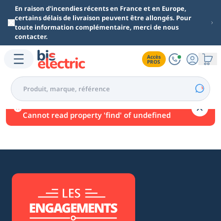
Aller au contenu principal
En raison d'incendies récents en France et en Europe,
certains délais de livraison peuvent être allongés. Pour
toute information complémentaire, merci de nous
contacter.
Accès

PROS
Une erreur est survenue.
Cannot read property 'find' of undefined