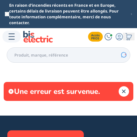
Aller au contenu principal
En raison d'incendies récents en France et en Europe,
certains délais de livraison peuvent être allongés. Pour
toute information complémentaire, merci de nous
contacter.
Accès

PROS
Une erreur est survenue.