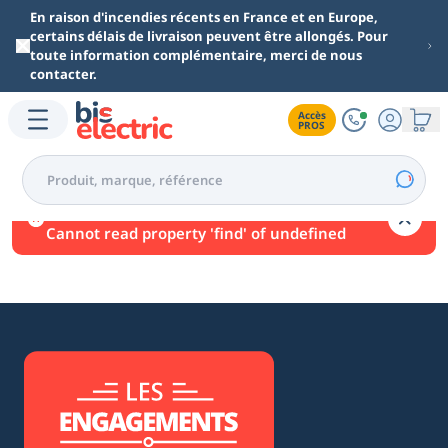
Aller au contenu principal
En raison d'incendies récents en France et en Europe,
certains délais de livraison peuvent être allongés. Pour
toute information complémentaire, merci de nous
contacter.
Accès

PROS
Une erreur est survenue.
Cannot read property 'find' of undefined