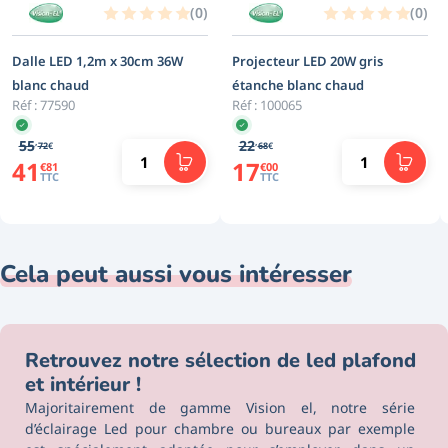
(
0
)
(
0
)
Dalle LED 1,2m x 30cm 36W
Projecteur LED 20W gris
blanc chaud
étanche blanc chaud
Réf :
77590
Réf :
100065
,
,
55
22
72
68
€
€
41
17
€
81
€
00
TTC
TTC
Cela peut aussi vous intéresser
Retrouvez notre sélection de led plafond
et intérieur !
Majoritairement de gamme
Vision el
, notre série
d’éclairage Led pour chambre ou bureaux par exemple