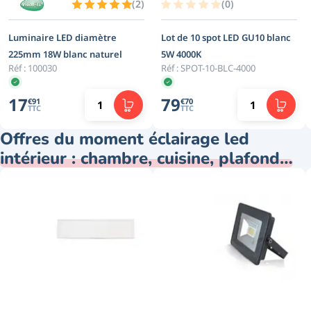
(
2
)
(
0
)
Luminaire LED diamètre
Lot de 10 spot LED GU10 blanc
225mm 18W blanc naturel
5W 4000K
Réf :
100030
Réf :
SPOT-10-BLC-4000
17
79
€
91
€
70
TTC
TTC
Offres du moment éclairage led
intérieur : chambre, cuisine, plafond…