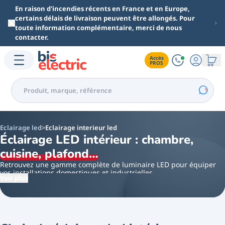
Aller au contenu principal
En raison d'incendies récents en France et en Europe,
certains délais de livraison peuvent être allongés. Pour
toute information complémentaire, merci de nous
contacter.
Accès

PROS
Eclairage led
Eclairage interieur led
Éclairage LED intérieur : chambre,
cuisine, plafond…
Retrouvez une gamme complète de luminaire LED pour équiper
vos installations domestiques et industrielles.
Voir plus
Notre sélection de luminaire a LED est utilisable pour divers
domaines d'applications allant de l'éclairage de jardin, à
l'éclairage de bureau, jusqu'à l'éclairage industriel.
Les luminaires LED s'imposent comme LA référence actuelle en