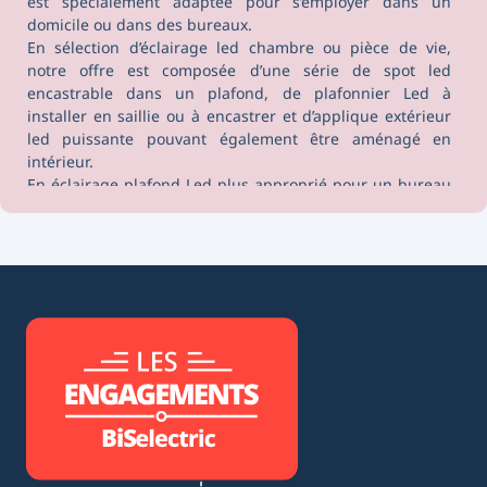
est spécialement adaptée pour s’employer dans un
domicile ou dans des bureaux.
En sélection d’éclairage led chambre ou pièce de vie,
notre offre est composée d’une série de
spot led
encastrable
dans un plafond, de
plafonnier Led
à
installer en saillie ou à encastrer et d’
applique extérieur
led puissante
pouvant également être aménagé en
intérieur.
En éclairage plafond Led plus approprié pour un bureau
ou un bâtiment tertiaire, notre catalogue inclut une
panoplie de
dalle led plafond
disponible en carré
600x600 ou en rectangle 30x120 (60x120 en saillie), avec
un éclairage chaud 3000K ou neutre 4000K à installer en
encastrer ou en apparent au choix
Pour plus de précision pour le choix d’eclairage LED
plafond, n’hésitez pas à consulter notre rubrique
tableau
equivalence ampoules basse consommation
.