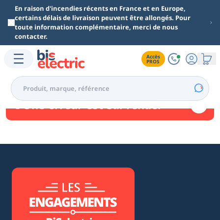
Aller au contenu principal
En raison d'incendies récents en France et en Europe,
certains délais de livraison peuvent être allongés. Pour
toute information complémentaire, merci de nous
contacter.
Accès

PROS
Une erreur est survenue.