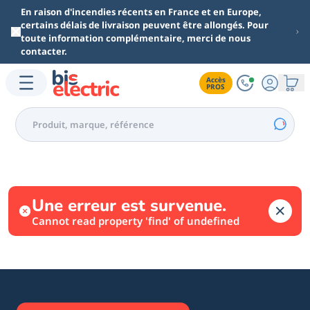
Aller au contenu principal
En raison d'incendies récents en France et en Europe,
certains délais de livraison peuvent être allongés. Pour
toute information complémentaire, merci de nous
contacter.
Accès

PROS
Une erreur est survenue.
Cannot read property 'find' of undefined