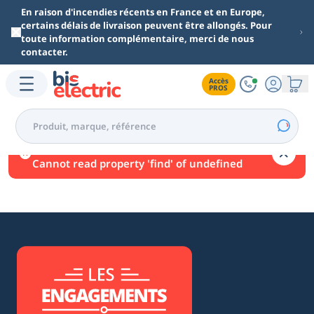
Aller au contenu principal
En raison d'incendies récents en France et en Europe,
certains délais de livraison peuvent être allongés. Pour
toute information complémentaire, merci de nous
contacter.
Accès

PROS
Une erreur est survenue.
Cannot read property 'find' of undefined