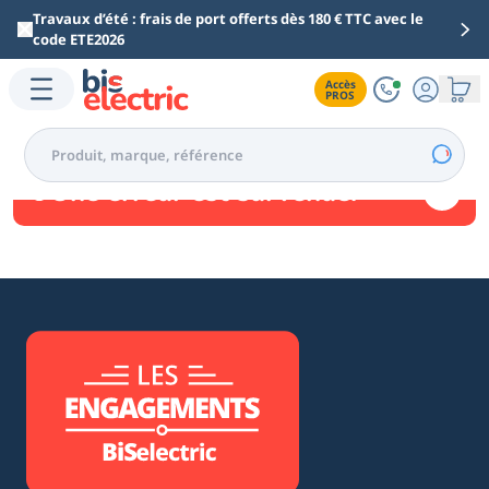
Aller au contenu principal
Travaux d’été : frais de port offerts dès 180 € TTC avec le
code ETE2026
Accès

PROS
Une erreur est survenue.