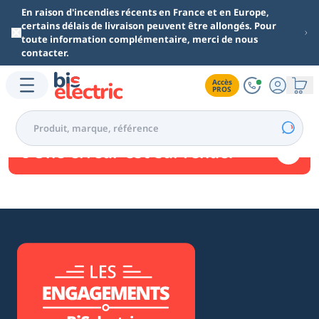
Aller au contenu principal
En raison d'incendies récents en France et en Europe,
certains délais de livraison peuvent être allongés. Pour
toute information complémentaire, merci de nous
contacter.
Accès

PROS
Une erreur est survenue.