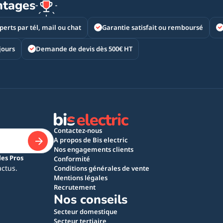
ntages
perts par tél, mail ou chat
Garantie satisfait ou remboursé
jours
Demande de devis dès 500€ HT
Contactez-nous
A propos de Bis electric
Nos engagements clients
les Pros
Conformité
actus.
Conditions générales de vente
Mentions légales
Recrutement
Nos conseils
Secteur domestique
Secteur tertiaire