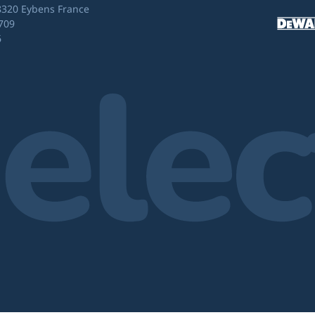
8320 Eybens France
709
6