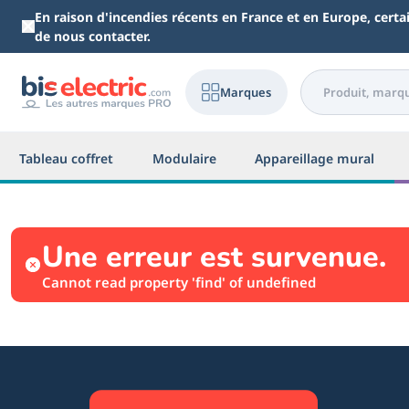
Aller au contenu principal
En raison d'incendies récents en France et en Europe, cert
de nous contacter.
Marques
Tableau coffret
Modulaire
Appareillage mural
Une erreur est survenue.
Cannot read property 'find' of undefined