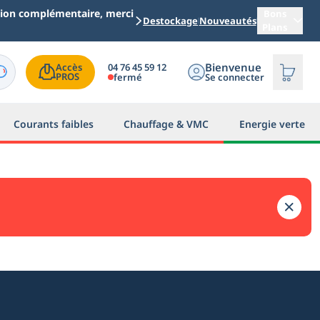
ation complémentaire, merci
Bons
Destockage
Nouveautés
Plans
Bienvenue
04 76 45 59 12
Accès

PROS
fermé
Se connecter
Courants faibles
Chauffage & VMC
Energie verte