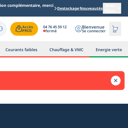
ation complémentaire, merci
Bons
Destockage
Nouveautés
Plans
Bienvenue
04 76 45 59 12
Accès

PROS
fermé
Se connecter
Courants faibles
Chauffage & VMC
Energie verte