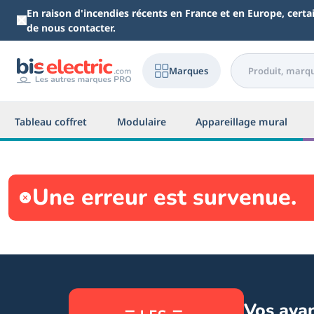
Aller au contenu principal
En raison d'incendies récents en France et en Europe, cert
de nous contacter.
Marques
Tableau coffret
Modulaire
Appareillage mural
Une erreur est survenue.
Vos ava