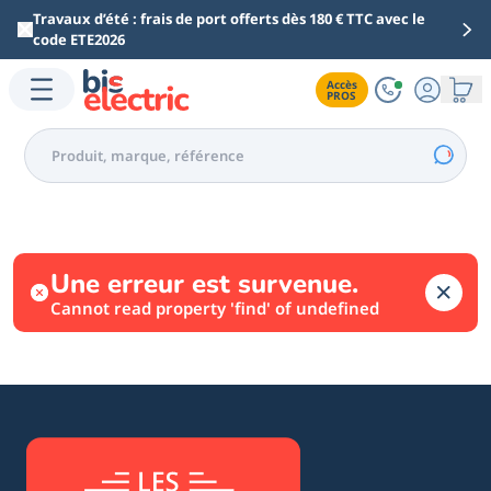
Aller au contenu principal
Travaux d’été : frais de port offerts dès 180 € TTC avec le
code ETE2026
Accès

PROS
Une erreur est survenue.
Cannot read property 'find' of undefined