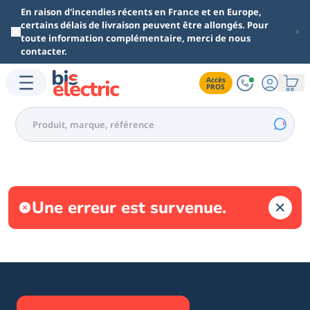
Aller au contenu principal
En raison d'incendies récents en France et en Europe,
certains délais de livraison peuvent être allongés. Pour
toute information complémentaire, merci de nous
contacter.
Accès

PROS
Une erreur est survenue.